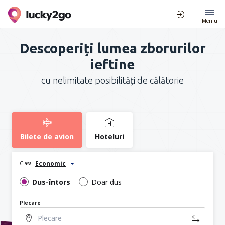
Meniu
Descoperiți lumea zborurilor
ieftine
cu nelimitate posibilități de călătorie
Bilete de avion
Hoteluri
Economic
Clasa
Dus-întors
Doar dus
Plecare