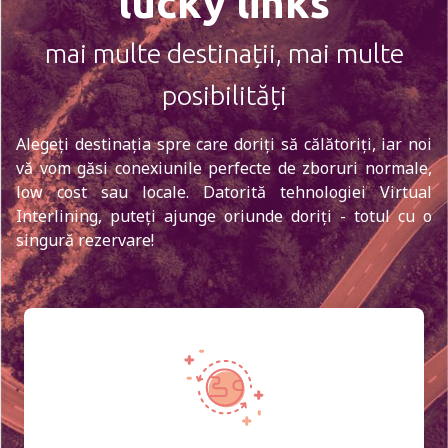
lucky links
mai multe destinații, mai multe
posibilități
Alegeți destinația spre care doriți să călătoriți, iar noi
vă vom găsi conexiunile perfecte de zboruri normale,
low cost sau locale. Datorită tehnologiei Virtual
Interlining, puteți ajunge oriunde doriți - totul cu o
singură rezervare!